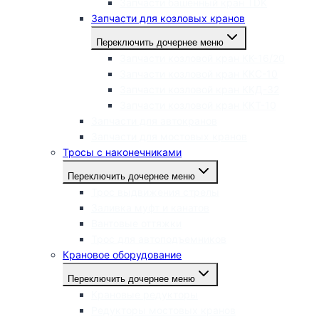
Запчасти башенный кран TDK
Запчасти для козловых кранов
Переключить дочернее меню
Запчасти козловой кран КК-16/20
Запчасти козловой кран ККС-10
Запчасти козловой кран ККД-32
Запчасти козловой кран ККТ-10
Запчасти для автокранов
Запчасти для мостовых кранов
Тросы с наконечниками
Переключить дочернее меню
Трос выдвижения стрелы
Заливка муфт и канатов
Вантовые оттяжки
Трос для автоподъемников
Крановое оборудование
Переключить дочернее меню
Крановые редукторы
Редукторы мостовых кранов