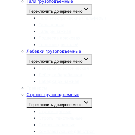
Тали грузоподъемные
Переключить дочернее меню
Тали электрические (Тельферы)
Таль цепная
Таль рычажная
Подвеска крюковая
Тележки для талей
Лебедки грузоподъемные
Переключить дочернее меню
Лебедка электрическая
Лебедка барабанная
Лебедка рычажная
Траверсы
Стропы грузоподъемные
Переключить дочернее меню
Стропы цепные
Стропы текстильные
Стропы канатные
Комплектующие для строп