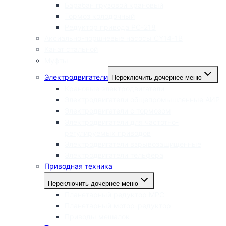
Барабан грузовой крановый
Тормоз колодочный
Редуктор привода РС-218
Аксиально-поршневые насосы CY14-1B
Канат стальной
Муфты
Электродвигатели
Переключить дочернее меню
Крановые электродвигатели
Электродвигатели общепромышленные АИР
Электродвигатели с тормозом
Электродвигатели для частотно-
регулируемых приводов
Электродвигатели взрывозащищенные
Электродвигатели тельфера
Приводная техника
Переключить дочернее меню
Планетарный редуктор МРС
Планетарный мотор-редуктор
Приводы мешалок