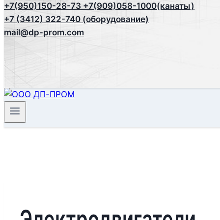
+7(950)150-28-73
+7(909)058-1000(канаты)
+7 (3412) 322-740 (оборудование)
mail@dp-prom.com
Электродвигатели