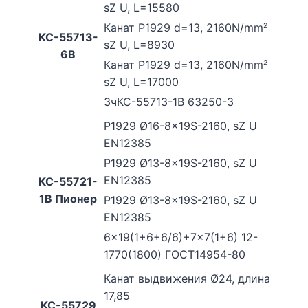
sZ U, L=15580
Канат P1929 d=13, 2160N/mm²
КС-55713-
sZ U, L=8930
6В
Канат P1929 d=13, 2160N/mm²
sZ U, L=17000
ЗчКС-55713-1В 63250-3
P1929 Ø16-8x19S-2160, sZ U
EN12385
P1929 Ø13-8x19S-2160, sZ U
EN12385
КС-55721-
1В Пионер
P1929 Ø13-8x19S-2160, sZ U
EN12385
6×19(1+6+6/6)+7×7(1+6) 12-
1770(1800) ГОСТ14954-80
Канат выдвижения Ø24, длина
17,85
КС-55729