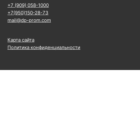
+7 (909) 058-1000
+7(950)150-28-73
mail@dp-prom.com
Карта сайта
Политика конфиденциальности
Главная
Переключить
Наша продукция
дочернее
Переключи
Электромагнитные пружинные тормоза
меню
дочернее
Электромагнитный тормоз ТЕ
меню
Тормоз электромагнитный ЭР
Тормоз электромагнитный СТ
Тормоз электромагнитный Cantoni HPS