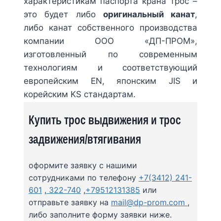
характеристикам паспорта крана трос –
это будет либо
оригинальный канат
,
либо канат собственного производства
компании ООО «ДП-ПРОМ»,
изготовленный по современным
технологиям и соответствующий
европейским EN, японским JIS и
корейским KS стандартам.
Купить трос выдвижения и трос
задвижения/втягивания
оформите заявку с нашими
сотрудниками по телефону
+7(3412) 241-
601
,
322-740
,
+79512131385
или
отправьте заявку на
mail@dp-prom.com
,
либо заполните форму заявки ниже.