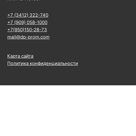
+7 (3412) 322-740
+7 (909) 058-1000
+7(950)150-28-73
mail@dp-prom.com
Карта сайта
Политика конфиденциальности
Главная
Переключить
Наша продукция
дочернее
Переключи
Электромагнитные пружинные тормоза
меню
дочернее
Электромагнитный тормоз ТЕ