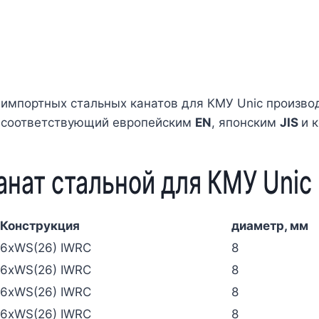
 импортных стальных канатов для КМУ Unic производ
и соответствующий европейским
EN
, японским
JIS
и 
анат стальной для КМУ Unic
Конструкция
диаметр, мм
6xWS(26) IWRC
8
6xWS(26) IWRC
8
6xWS(26) IWRC
8
6xWS(26) IWRC
8