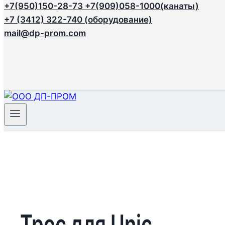
+7(950)150-28-73
+7(909)058-1000(канаты)
+7 (3412) 322-740 (оборудование)
mail@dp-prom.com
Трос для Unic