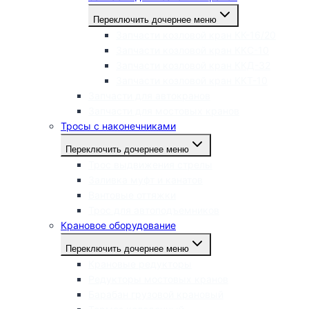
Переключить дочернее меню
Запчасти козловой кран КК-16/20
Запчасти козловой кран ККС-10
Запчасти козловой кран ККД-32
Запчасти козловой кран ККТ-10
Запчасти для автокранов
Запчасти для мостовых кранов
Тросы с наконечниками
Переключить дочернее меню
Трос выдвижения стрелы
Заливка муфт и канатов
Вантовые оттяжки
Трос для автоподъемников
Крановое оборудование
Переключить дочернее меню
Крановые редукторы
Редукторы мостовых кранов
Барабан грузовой крановый