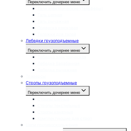
Переключить дочернее меню
Тали электрические (Тельферы)
Таль цепная
Таль рычажная
Подвеска крюковая
Тележки для талей
Лебедки грузоподъемные
Переключить дочернее меню
Лебедка электрическая
Лебедка барабанная
Лебедка рычажная
Траверсы
Стропы грузоподъемные
Переключить дочернее меню
Стропы цепные
Стропы текстильные
Стропы канатные
Комплектующие для строп
Цепи противоскольжения