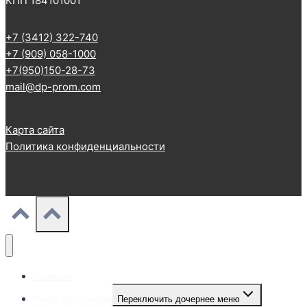
КПП 184101001
+7 (3412) 322-740
+7 (909) 058-1000
+7(950)150-28-73
mail@dp-prom.com
Карта сайта
Политика конфиденциальности
Главная
Наша продукция
Переключить дочернее меню