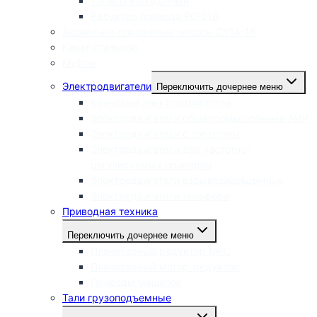
Тормоз колодочный
Редуктор привода РС-218
Аксиально-поршневые насосы CY14-1B
Канат стальной
Муфты
Электродвигатели
Переключить дочернее меню
Крановые электродвигатели
Электродвигатели общепромышленные АИР
Электродвигатели с тормозом
Электродвигатели для частотно-
регулируемых приводов
Электродвигатели взрывозащищенные
Электродвигатели тельфера
Приводная техника
Переключить дочернее меню
Планетарный редуктор МРС
Планетарный мотор-редуктор
Приводы мешалок
Тали грузоподъемные