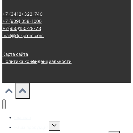
+7 (3412) 322-740
+7 (909) 058-1000
+7(950)150-28-73
mail@dp-prom.com
Карта сайта
Политика конфиденциальности
Главная
Переключить
Наша продукция
дочернее
меню